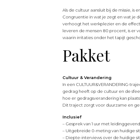
Als de cultuur aansluit bij de missie, is 
Congruentie in wat je zegt en wat je
verhoogt het werkplezier en de effecti
leveren de mensen 80 procent, is er v
waarin irritaties onder het tapijt gesch
Pakket
Cultuur & Verandering
In een CULTUUR&VERANDERING-traject 
gedrag heeft op de cultuur en de sfe
hoe er gedragsverandering kan plaats
Dit traject zorgt voor duurzame en g
Inclusief
– Gesprek van 1 uur met leidinggeve
– Uitgebreide 0-meting van huidige si
– Diepte-interviews over de huidige si