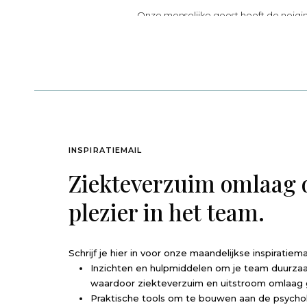
Onze menselijke geest heeft de neig
van passende oplossingen. Vanuit krac
(2002), een belangrijke speler in de 
die bij problemen horen, tunneldenke
niet van ‘in je kracht’ te staan. Bovend
leidt deze aanpak vaak tot een oppervl
keren dat het probleem toch weer ter
gedrag) geworteld is in gevoelde, inne
van het psychologisch kapitaal van mensen
INSPIRATIEMAIL
je er (nog) niet van bewust.
Ziekteverzuim omlaag 
plezier in het team.
Als iedereen in de organisatie zich bew
(kunnen) worden aangeboord. Dit resul
kwaliteiten worden gezien en er ruim
uiteindelijk dus effectiever. Er worde
Schrijf je hier in voor onze maandelijkse inspiratiema
eerder hoe zij zelf een onderdeel van 
Inzichten en hulpmiddelen om je team duurza
waardoor ziekteverzuim en uitstroom omlaag 
Praktische tools om te bouwen aan de psycholo
De eerste stap om dit binnen het team